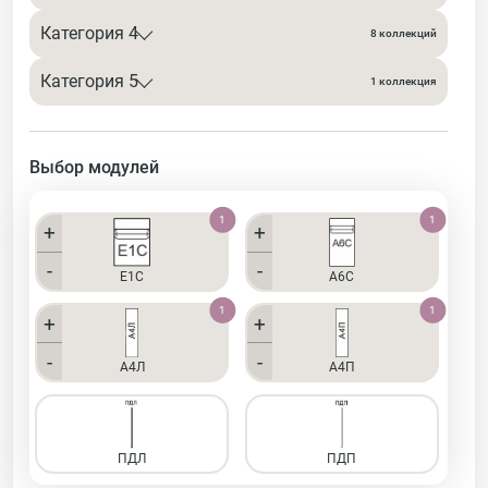
Категория 4
8 коллекций
Категория 5
1 коллекция
Выбор модулей
1
1
+
+
-
-
Е1С
А6С
1
1
+
+
-
-
А4Л
А4П
1
1
ПДЛ
ПДП