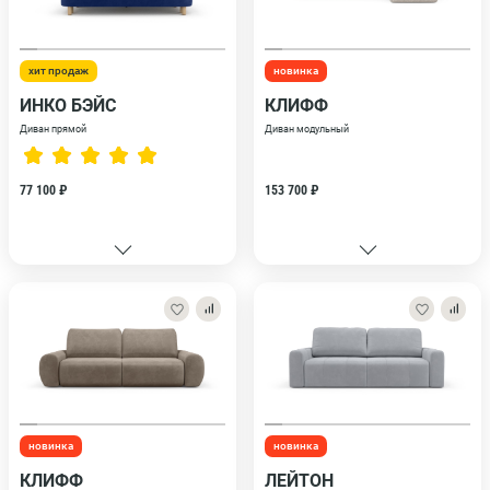
хит продаж
новинка
ИНКО БЭЙС
КЛИФФ
Диван прямой
Диван модульный
77 100 ₽
153 700 ₽
новинка
новинка
КЛИФФ
ЛЕЙТОН