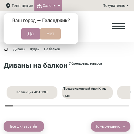
Геленджик
Салоны
Покупателям
Ваш город —
Геленджик
?
Диваны
Куда?
На балкон
Диваны на балкон
7 брендовых товаров
Трехсекционный АприКлик
Коллекция АВАЛОН
Пр
нью
Все фильтры
По умолчанию