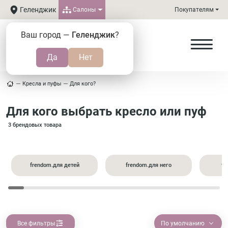
Геленджик
Салоны
Покупателям
Ваш город —
Геленджик
?
Кресла и пуфы
Для кого?
Для кого выбрать кресло или пуф
3 брендовых товара
frendom.для детей
frendom.для него
fr
Все фильтры
По умолчанию