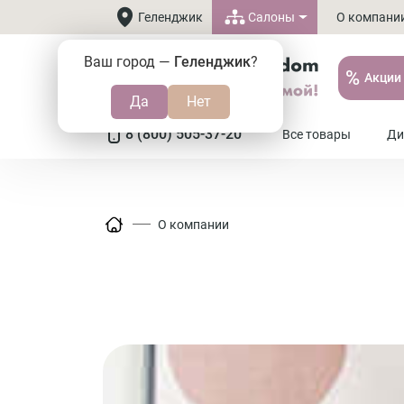
Салоны
Геленджик
О компани
Ваш город —
Геленджик
?
%
Акции
8 (800) 505-37-20
Все товары
Ди
О компании