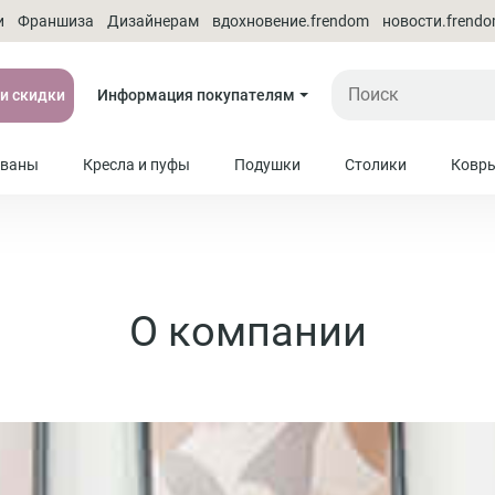
и
Франшиза
Дизайнерам
вдохновение.frendom
новости.frend
 и скидки
Информация покупателям
ваны
Кресла и пуфы
Подушки
Столики
Ковр
О компании