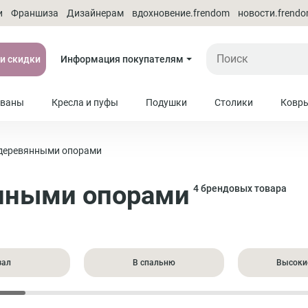
и
Франшиза
Дизайнерам
вдохновение.frendom
новости.frend
 и скидки
Информация покупателям
ваны
Кресла и пуфы
Подушки
Столики
Ковр
 деревянными опорами
янными опорами
4 брендовых товара
зал
В спальню
Высоки