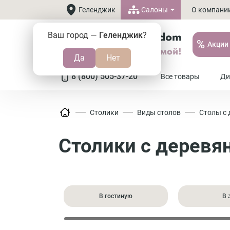
Салоны
Геленджик
О компани
Ваш город —
Геленджик
?
%
Акции
8 (800) 505-37-20
Все товары
Ди
Столики
Виды столов
Столы с
Столики с дерев
В гостиную
В 