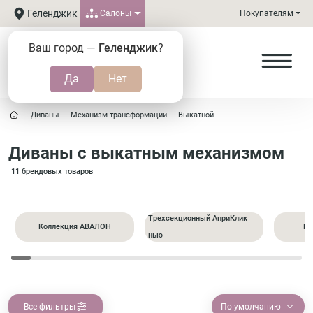
Геленджик
Салоны
Покупателям
Ваш город —
Геленджик
?
Диваны
Механизм трансформации
Выкатной
Диваны с выкатным механизмом
11 брендовых товаров
Трехсекционный АприКлик
Коллекция АВАЛОН
Пр
нью
Все фильтры
По умолчанию